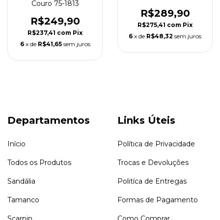
Couro 75-1813
R$289,90
R$249,90
R$275,41
com
Pix
R$237,41
com
Pix
6
x de
R$48,32
sem juros
6
x de
R$41,65
sem juros
Departamentos
Links Úteis
Início
Política de Privacidade
Todos os Produtos
Trocas e Devoluções
Sandália
Politíca de Entregas
Tamanco
Formas de Pagamento
Scarpin
Como Comprar