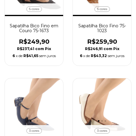
5 cores
5 cores
Sapatilha Bico Fino em
Sapatilha Bico Fino 75-
Couro 75-1673
1023
R$249,90
R$259,90
R$237,41
com
Pix
R$246,91
com
Pix
6
x de
R$41,65
sem juros
6
x de
R$43,32
sem juros
3 cores
3 cores