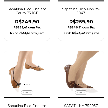
Sapatilha Bico Fino em
Sapatilha Bico Fino 75-
Couro 75-1811
1847
R$249,90
R$259,90
R$237,41
com
Pix
R$246,91
com
Pix
6
x de
R$41,65
sem juros
6
x de
R$43,32
sem juros
3 cores
3 cores
Sapatilha Bico Fino em
SAPATILHA 75-1937