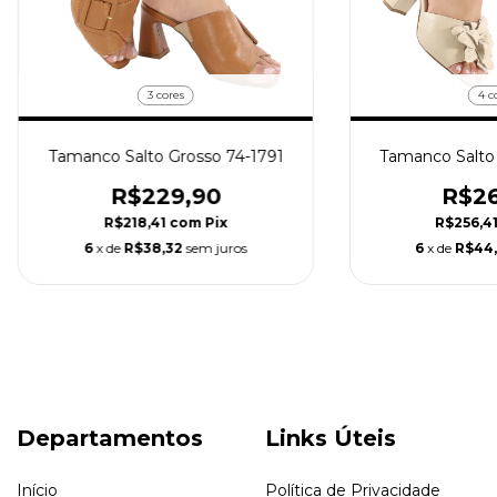
3 cores
4 c
Tamanco Salto Grosso 74-1791
Tamanco Salto 
R$229,90
R$26
R$218,41
com
Pix
R$256,4
6
x de
R$38,32
sem juros
6
x de
R$44
Departamentos
Links Úteis
Início
Política de Privacidade