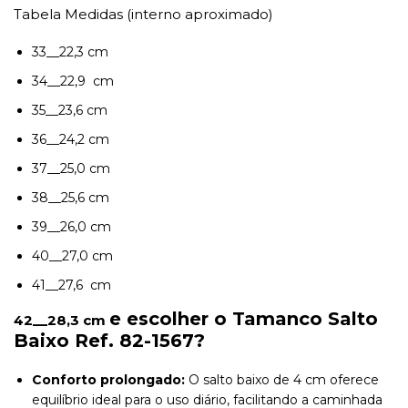
Tabela Medidas (interno aproximado)
33__22,3 cm
34__22,9 cm
35__23,6 cm
36__24,2 cm
37__25,0 cm
38__25,6 cm
39__26,0 cm
40__27,0 cm
41__27,6 cm
e escolher o Tamanco Salto
42__28,3 cm
Baixo Ref. 82-1567?
Conforto prolongado:
O salto baixo de 4 cm oferece
equilíbrio ideal para o uso diário, facilitando a caminhada