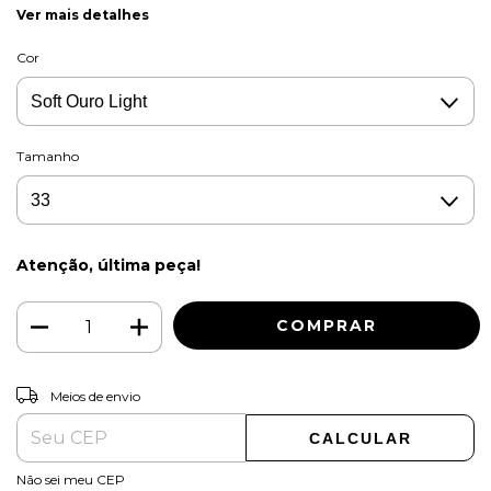
Ver mais detalhes
Cor
Tamanho
Atenção, última peça!
ALTERAR CEP
Entregas para o CEP:
Meios de envio
CALCULAR
Não sei meu CEP