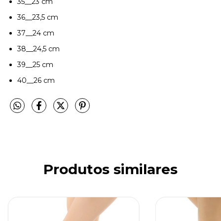
35__23 cm
36__23,5 cm
37__24 cm
38__24,5 cm
39__25 cm
40__26 cm
Produtos similares