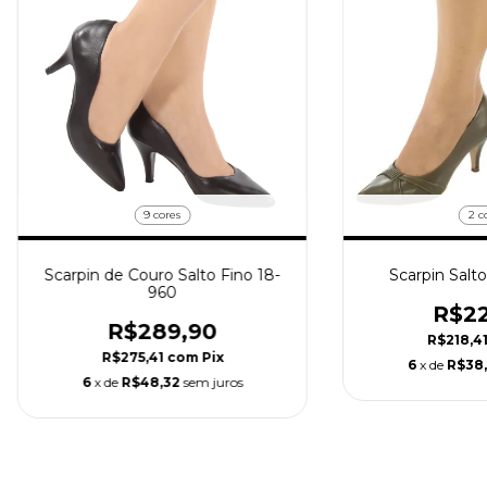
9 cores
2 c
Scarpin de Couro Salto Fino 18-
Scarpin Salto
960
R$22
R$289,90
R$218,4
R$275,41
com
Pix
6
x de
R$38
6
x de
R$48,32
sem juros