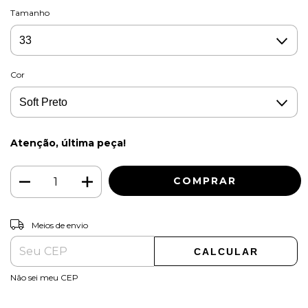
Tamanho
Cor
Atenção, última peça!
ALTERAR CEP
Entregas para o CEP:
Meios de envio
CALCULAR
Não sei meu CEP