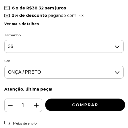
6
x de
R$38,32
sem juros
5% de desconto
pagando com Pix
Ver mais detalhes
Tamanho
Cor
Atenção, última peça!
ALTERAR CEP
Entregas para o CEP:
Meios de envio