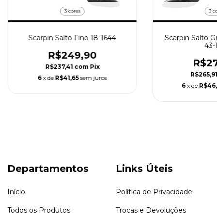
3 cores
3 c
Scarpin Salto Fino 18-1644
Scarpin Salto 
43-
R$249,90
R$27
R$237,41
com
Pix
R$265,9
6
x de
R$41,65
sem juros
6
x de
R$46
Departamentos
Links Úteis
Início
Política de Privacidade
Todos os Produtos
Trocas e Devoluções