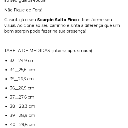
ao seu guarda-roupa!
Não Fique de Fora!
Garanta já o seu
Scarpin Salto Fino
e transforme seu
visual. Adicione ao seu carrinho e sinta a diferença que um
bom scarpin pode fazer na sua presença!
TABELA DE MEDIDAS (interna aproximada)
33__24,9 cm
34__25,6 cm
35__26,3 cm
36__26,9 cm
37__27,6 cm
38__28,3 cm
39__28,9 cm
40__29,6 cm