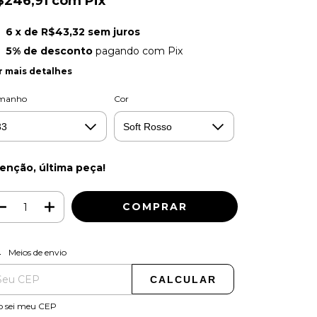
$246,91
com
Pix
6
x de
R$43,32
sem juros
5% de desconto
pagando com Pix
r mais detalhes
manho
Cor
enção, última peça!
ALTERAR CEP
regas para o CEP:
Meios de envio
CALCULAR
o sei meu CEP