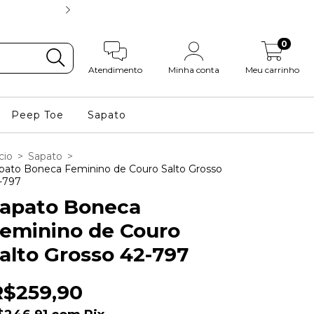
6X S/ JUROS e 5% O
0
Atendimento
Minha conta
Meu carrinho
Peep Toe
Sapato
cio
>
Sapato
>
pato Boneca Feminino de Couro Salto Grosso
-797
apato Boneca
eminino de Couro
alto Grosso 42-797
R$259,90