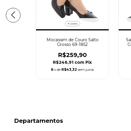
4 cores
minino de
Mocassim de Couro Salto
Sa
o 42-1845
Grosso 69-1852
C
90
R$259,90
m
Pix
R$246,91
com
Pix
 juros
6
x de
R$43,32
sem juros
Departamentos