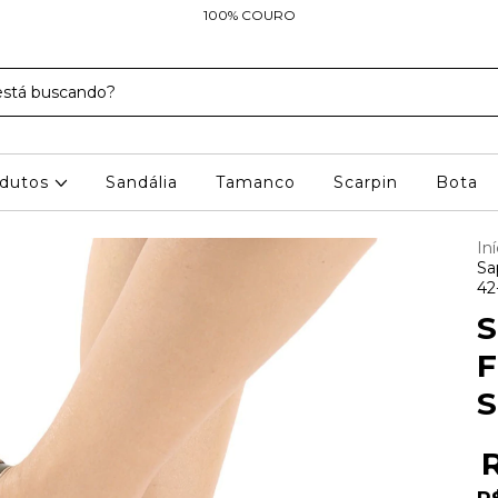
100% COURO
odutos
Sandália
Tamanco
Scarpin
Bota
Iní
Sa
42
S
F
S