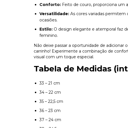
Conforto:
Feito de couro, proporciona um aj
Versatilidade:
As cores variadas permitem q
ocasiões.
Estilo:
O design elegante e atemporal faz 
feminino.
Não deixe passar a oportunidade de adicionar 
carrinho! Experimente a combinação de confort
visual com um toque especial.
Tabela de Medidas (in
33 – 21 cm
34 – 22 cm
35 – 22,5 cm
36 – 23 cm
37 – 24 cm