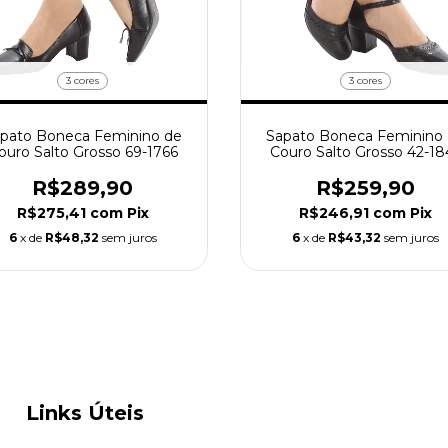
3 cores
3 cores
pato Boneca Feminino de
Sapato Boneca Feminino
ouro Salto Grosso 69-1766
Couro Salto Grosso 42-18
R$289,90
R$259,90
R$275,41
com
Pix
R$246,91
com
Pix
6
x de
R$48,32
sem juros
6
x de
R$43,32
sem juros
Links Úteis