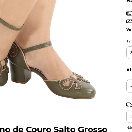
R
Ve
Ta
At
Ent
no de Couro Salto Grosso
Nã