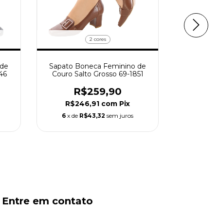
2 cores
 de
Sapato Boneca Feminino de
Sapato B
46
Couro Salto Grosso 69-1851
Couro Sa
R$259,90
R
R$246,91
com
Pix
R$2
6
x de
R$43,32
sem juros
6
x de
Entre em contato