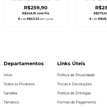
R$259,90
R$28
R$246,91
com
Pix
R$275,4
6
x de
R$43,32
sem juros
6
x de
R$48
Departamentos
Links Úteis
Início
Política de Privacidade
Todos os Produtos
Trocas e Devoluções
Sandália
Politíca de Entregas
Tamanco
Formas de Pagamento