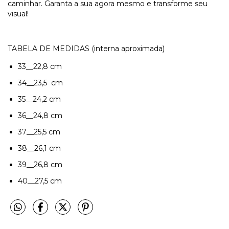
caminhar. Garanta a sua agora mesmo e transforme seu
visual!
TABELA DE MEDIDAS (interna aproximada)
33__22,8 cm
34__23,5 cm
35__24,2 cm
36__24,8 cm
37__25,5 cm
38__26,1 cm
39__26,8 cm
40__27,5 cm