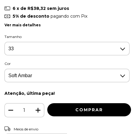
6
x de
R$38,32
sem juros
5% de desconto
pagando com Pix
Ver mais detalhes
Tamanho
Cor
Atenção, última peça!
ALTERAR CEP
Entregas para o CEP:
Meios de envio