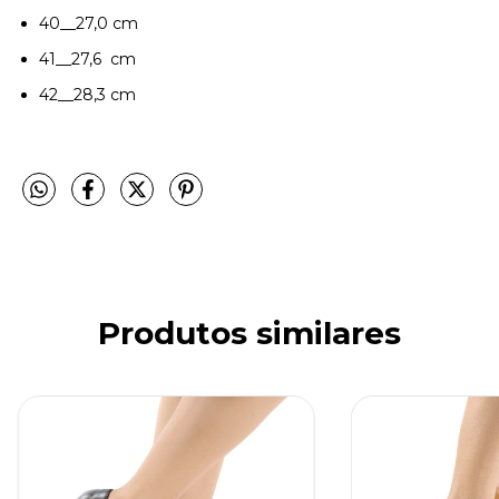
40__27,0 cm
41__27,6 cm
42__28,3 cm
Produtos similares