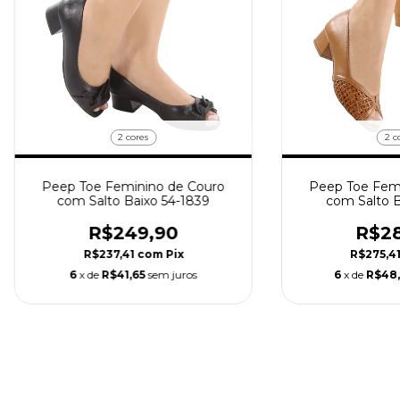
2 cores
2 c
Peep Toe Feminino de Couro
Peep Toe Femi
com Salto Baixo 54-1839
com Salto B
R$249,90
R$28
R$237,41
com
Pix
R$275,4
6
x de
R$41,65
sem juros
6
x de
R$48