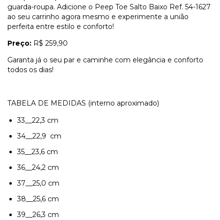
guarda-roupa. Adicione o Peep Toe Salto Baixo Ref. 54-1627
ao seu carrinho agora mesmo e experimente a união
perfeita entre estilo e conforto!
Preço:
R$ 259,90
Garanta já o seu par e caminhe com elegância e conforto
todos os dias!
TABELA DE MEDIDAS (interno aproximado)
33__22,3 cm
34__22,9 cm
35__23,6 cm
36__24,2 cm
37__25,0 cm
38__25,6 cm
39__26,3 cm