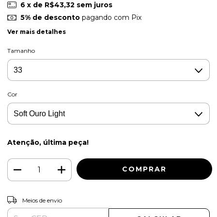
6
x de
R$43,32
sem juros
5% de desconto
pagando com Pix
Ver mais detalhes
Tamanho
Cor
Atenção, última peça!
ALTERAR CEP
Entregas para o CEP:
Meios de envio